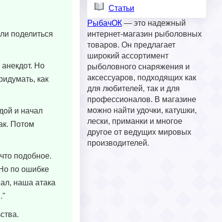
Статьи
РыбачОК
— это надежный
или поделиться
интернет-магазин рыболовных
товаров. Он предлагает
широкий ассортимент
 анекдот. Но
рыболовного снаряжения и
аксессуаров, подходящих как
ридумать, как
для любителей, так и для
профессионалов. В магазине
можно найти удочки, катушки,
дой и начал
лески, приманки и многое
так. Потом
другое от ведущих мировых
производителей.
ечто подобное.
 Но по ошибке
нал, наша атака
."
ства.