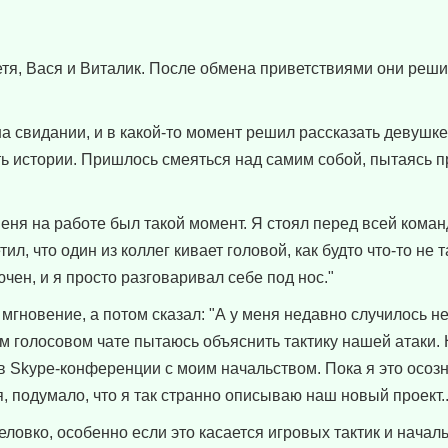
етя, Вася и Виталик. После обмена приветствиями они реш
на свидании, и в какой-то момент решил рассказать девушке
ть истории. Пришлось смеяться над самим собой, пытаясь п
меня на работе был такой момент. Я стоял перед всей коман
ил, что один из коллег кивает головой, как будто что-то не 
ен, и я просто разговаривал себе под нос."
мгновение, а потом сказал: "А у меня недавно случилось н
ном голосовом чате пытаюсь объяснить тактику нашей атаки.
 в Skype-конференции с моим начальством. Пока я это осоз
я, подумало, что я так странно описываю наш новый проект..
еловко, особенно если это касается игровых тактик и началь