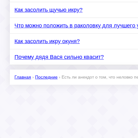
Как засолить щучью икру?
Что можно положить в раколовку для лучшего 
Как засолить икру окуня?
Почему дядя Вася сильно квасит?
Главная
›
Последние
›
Есть ли анекдот о том, что неловко 