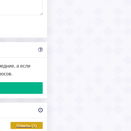
едние, а если
росов.
Ответы (1)