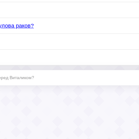
улова раков?
перед Виталиком?